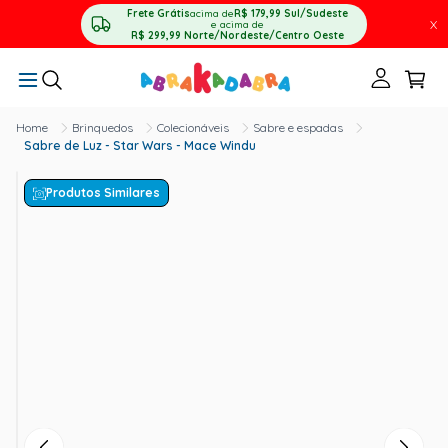
Frete Grátis
acima de
R$ 179,99
Sul/Sudeste
X
e acima de
R$ 299,99
Norte/Nordeste/Centro Oeste
Brinquedos
Colecionáveis
Sabre e espadas
Sabre de Luz - Star Wars - Mace Windu
Produtos Similares