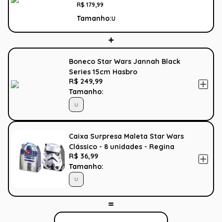
R$
179
,
99
Tamanho:
U
Boneco Star Wars Jannah Black
Series 15cm Hasbro
R$ 249,99
Tamanho:
U
Caixa Surpresa Maleta Star Wars
Clássico - 8 unidades - Regina
R$ 36,99
Festas
Tamanho:
U