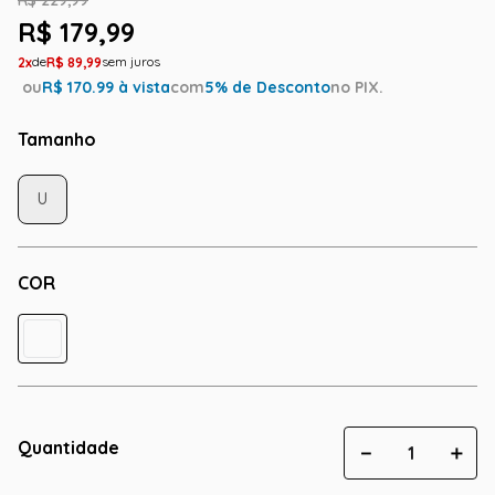
R$
229
,
99
R$
179
,
99
2
R$
89
,
99
ou
R$
170.99
à vista
com
5
% de Desconto
no PIX.
Tamanho
U
COR
Quantidade
－
＋