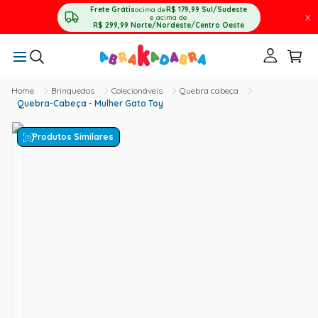
Frete Grátis
acima de
R$ 179,99
Sul/Sudeste
X
e acima de
R$ 299,99
Norte/Nordeste/Centro Oeste
Brinquedos
Colecionáveis
Quebra cabeça
Quebra-Cabeça - Mulher Gato Toy
Produtos Similares