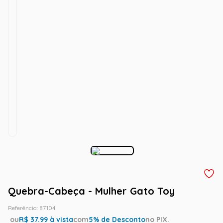
Quebra-Cabeça - Mulher Gato Toy
Referência
:
87104
ou
R$
37.99
à vista
com
5
% de Desconto
no PIX.