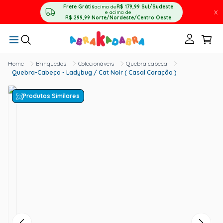
Frete Grátis
acima de
R$ 179,99
Sul/Sudeste
X
e acima de
R$ 299,99
Norte/Nordeste/Centro Oeste
Brinquedos
Colecionáveis
Quebra cabeça
Quebra-Cabeça - Ladybug / Cat Noir ( Casal Coração )
Produtos Similares