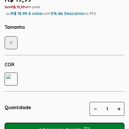
1
R$
19
,
99
ou
R$
18.99
à vista
com
5
% de Desconto
no PIX.
Tamanho
U
COR
Quantidade
－
＋