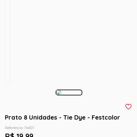
Prato 8 Unidades - Tie Dye - Festcolor
Referência
:
76407
R$
19
,
99