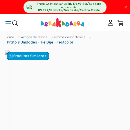
Frete Grátis
acima de
R$ 179,99
Sul/Sudeste
X
e acima de
R$ 299,99
Norte/Nordeste/Centro Oeste
Artigos de festas
Pratos descartáveis
Prato 8 Unidades - Tie Dye - Festcolor
Produtos Similares