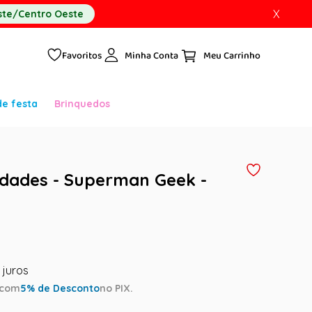
X
te/Centro Oeste
Favoritos
Minha Conta
de festa
Brinquedos
idades - Superman Geek -
com
5
% de Desconto
no PIX.