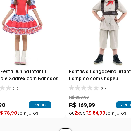
Festa Junina Infantil
Fantasia Cangaceiro Infant
o e Xadrex com Babados
Lampião com Chapéu
(0)
(0)
9
R$
229
,
99
90
R$
169
,
99
51
% OFF
26
% O
$
78
,
90
2
R$
84
,
99