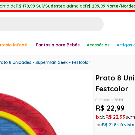
cima de
R$ 179,99
Sul/Sudeste
e acima de
R$ 299,99
Norte/Nordes
BUSCADOS
tasia Infantil
Fantasia para Bebês
Acessórios
Artigos 
anha
rato 8 Unidades - Superman Geek - Festcolor
Prato 8 Un
Festcolor
er
Referência
:
76441
R$
22
,
99
1
R$
22
,
99
ve
ou
R$
21.84
à vista