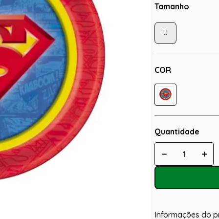
Tamanho
U
COR
Quantidade
－
＋
Informações do p