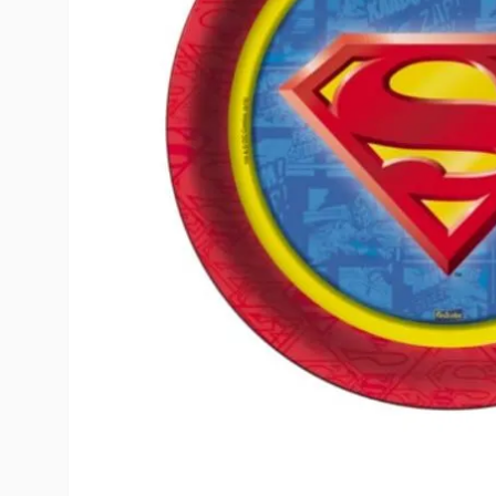
10
º
rumi