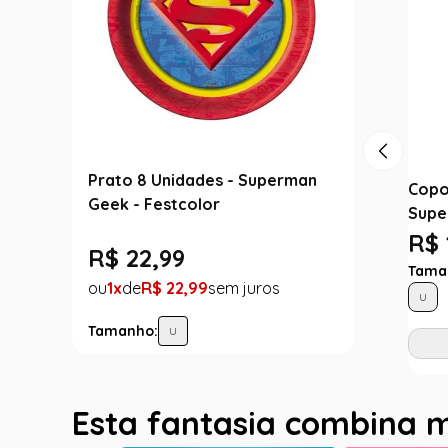
Prato 8 Unidades - Superman
Copo
Geek - Festcolor
Supe
R$ 
R$
22
,
99
Tama
1
R$
22
,
99
U
Tamanho:
U
Esta fantasia combina 