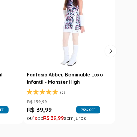
il
Fantasia Abbey Bominable Luxo
Infantil - Monster High
(8)
R$
159
,
99
R$
39
,
99
FF
75
% OFF
1
R$
39
,
99