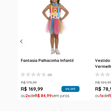
Fantasia Palhacinha Infantil
Vestido 
Vermelh
(0)
R$
179
,
99
R$
159
,
9
R$
169
,
99
R$
78
,
6
% OFF
2
R$
84
,
99
1
R