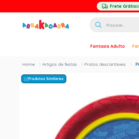
Frete Grátis
a
Procurar...
TERMOS MAIS 
Fantasia Adulto
Fan
1
º
homem ar
2
º
princesa
Artigos de festas
Pratos descartáveis
P
3
º
pirata
Produtos Similares
4
º
paquita
5
º
harry pott
6
º
palhaço
7
º
kpop
8
º
branca ne
9
º
toy story