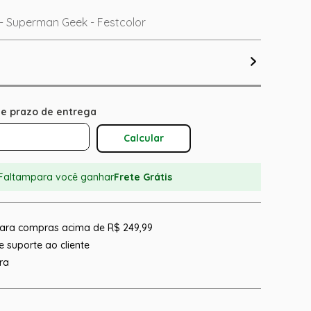
 - Superman Geek - Festcolor
Calcular O Frete
Faltam
para você ganhar
Frete Grátis
 para compras acima de R$ 249,99
 suporte ao cliente
ra