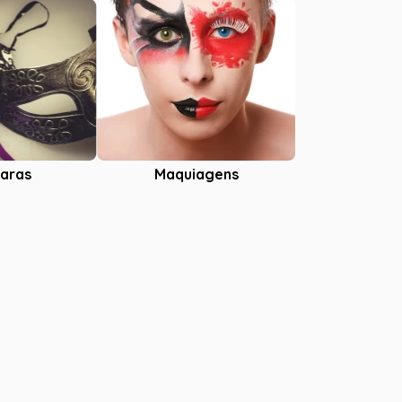
aras
Maquiagens