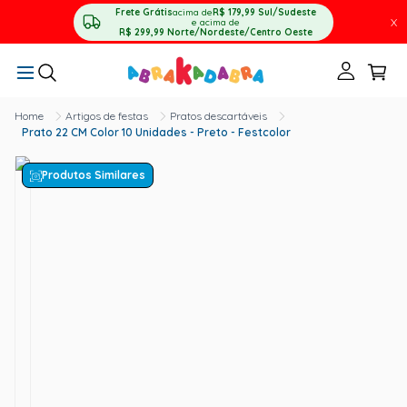
Frete Grátis
acima de
R$ 179,99
Sul/Sudeste
X
e acima de
R$ 299,99
Norte/Nordeste/Centro Oeste
Artigos de festas
Pratos descartáveis
Prato 22 CM Color 10 Unidades - Preto - Festcolor
Produtos Similares