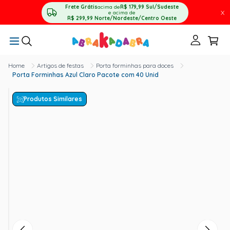
Frete Grátis
acima de
R$ 179,99
Sul/Sudeste
X
e acima de
R$ 299,99
Norte/Nordeste/Centro Oeste
Artigos de festas
Porta forminhas para doces
Porta Forminhas Azul Claro Pacote com 40 Unid
Produtos Similares