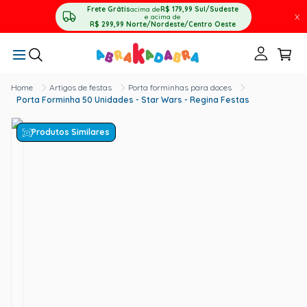
Frete Grátis
acima de
R$ 179,99
Sul/Sudeste
X
e acima de
R$ 299,99
Norte/Nordeste/Centro Oeste
Artigos de festas
Porta forminhas para doces
Porta Forminha 50 Unidades - Star Wars - Regina Festas
Produtos Similares