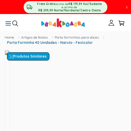
Frete Grátis
acima de
R$ 179,99
Sul/Sudeste
X
e acima de
R$ 299,99
Norte/Nordeste/Centro Oeste
Artigos de festas
Porta forminhas para doces
Porta Forminha 40 Unidades - Naruto - Festcolor
Produtos Similares