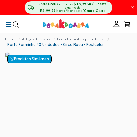
Frete Grátis
acima de
R$ 179,99
Sul/Sudeste
X
e acima de
R$ 299,99
Norte/Nordeste/Centro Oeste
Artigos de festas
Porta forminhas para doces
Porta Forminha 40 Unidades - Circo Rosa - Festcolor
Produtos Similares