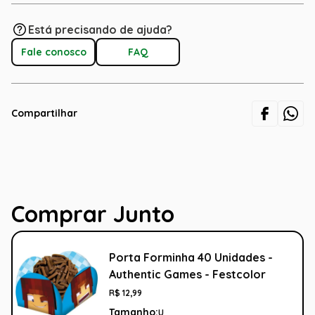
Está precisando de ajuda?
Fale conosco
FAQ
Compartilhar
Comprar Junto
Porta Forminha 40 Unidades -
Authentic Games - Festcolor
R$
12
,
99
Tamanho:
U