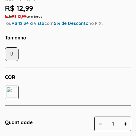
R$
12
,
99
1
R$
12
,
99
ou
R$
12.34
à vista
com
5
% de Desconto
no PIX.
Tamanho
U
COR
Quantidade
－
＋