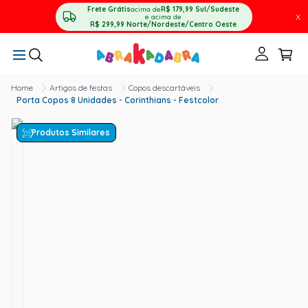
Frete Grátis
acima de
R$ 179,99
Sul/Sudeste
X
e acima de
R$ 299,99
Norte/Nordeste/Centro Oeste
Artigos de festas
Copos descartáveis
Porta Copos 8 Unidades - Corinthians - Festcolor
Produtos Similares