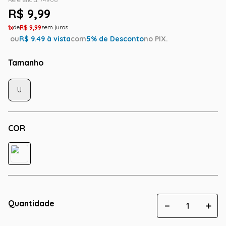
R$
9
,
99
1
R$
9
,
99
ou
R$
9.49
à vista
com
5
% de Desconto
no PIX.
Tamanho
U
COR
Quantidade
－
＋