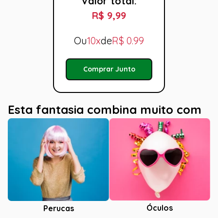
Valor total:
R$ 9,99
Ou
10x
de
R$
0.99
Comprar Junto
Esta fantasia combina muito com
Óculos
Perucas