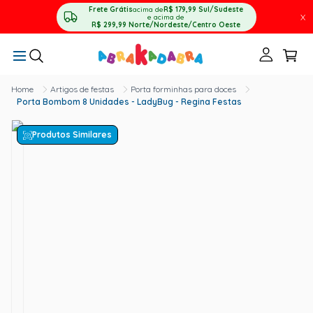
Frete Grátis
acima de
R$ 179,99
Sul/Sudeste
X
e acima de
R$ 299,99
Norte/Nordeste/Centro Oeste
Artigos de festas
Porta forminhas para doces
Porta Bombom 8 Unidades - LadyBug - Regina Festas
Produtos Similares