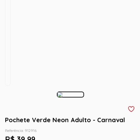
Pochete Verde Neon Adulto - Carnaval
Referência
:
912916
R$
39
,
99