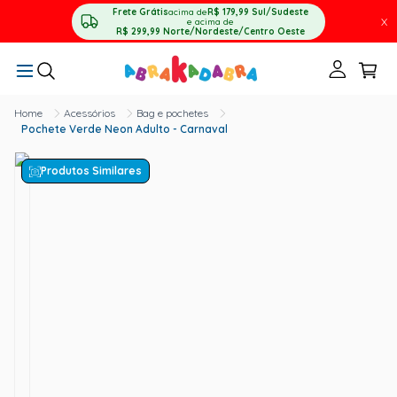
Frete Grátis
acima de
R$ 179,99
Sul/Sudeste
X
e acima de
R$ 299,99
Norte/Nordeste/Centro Oeste
Acessórios
Bag e pochetes
Pochete Verde Neon Adulto - Carnaval
Produtos Similares