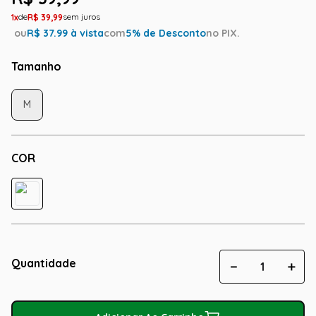
1
R$
39
,
99
ou
R$
37.99
à vista
com
5
% de Desconto
no PIX.
Tamanho
M
COR
Quantidade
－
＋