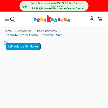
Frete Grátis
acima de
R$ 179,99
Sul/Sudeste
X
e acima de
R$ 299,99
Norte/Nordeste/Centro Oeste
Acessórios
Bag e pochetes
Pochete Pirata Adulto - Carnaval - Sula
Produtos Similares