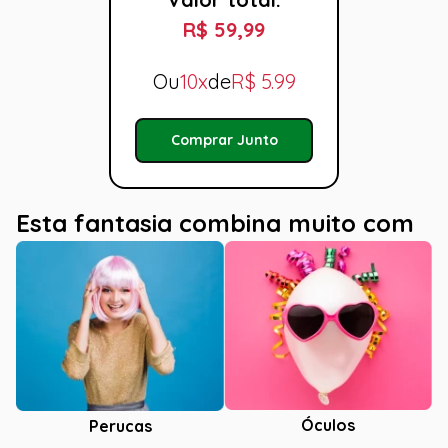
R$ 59,99
Ou
10x
de
R$
5.99
Comprar Junto
Esta fantasia combina muito com
Óculos
Perucas