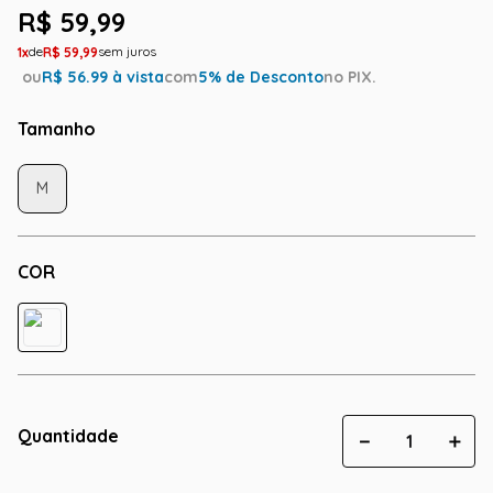
R$
59
,
99
1
R$
59
,
99
ou
R$
56.99
à vista
com
5
% de Desconto
no PIX.
Tamanho
M
COR
Quantidade
－
＋