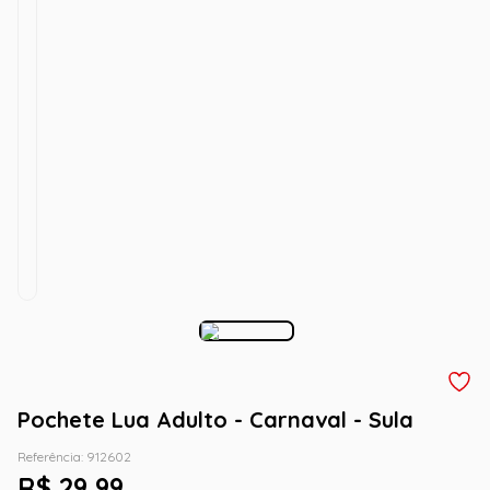
Pochete Lua Adulto - Carnaval - Sula
Referência
:
912602
R$
29
,
99