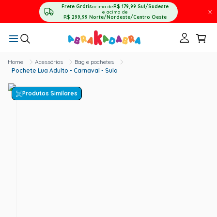
Frete Grátis
acima de
R$ 179,99
Sul/Sudeste
X
e acima de
R$ 299,99
Norte/Nordeste/Centro Oeste
Acessórios
Bag e pochetes
Pochete Lua Adulto - Carnaval - Sula
Produtos Similares