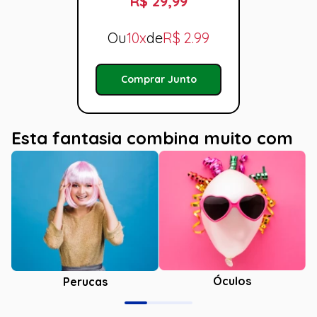
R$ 29,99
Ou
10x
de
R$
2.99
Comprar Junto
Esta fantasia combina muito com
Óculos
Perucas