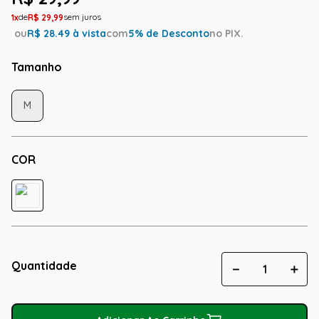
1
R$
29
,
99
ou
R$
28.49
à vista
com
5
% de Desconto
no PIX.
Tamanho
M
COR
Quantidade
－
＋