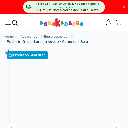
Frete Grátis
acima de
R$ 179,99
Sul/Sudeste
X
e acima de
R$ 299,99
Norte/Nordeste/Centro Oeste
Acessórios
Bag e pochetes
Pochete Glitter Laranja Adulto - Carnaval - Sula
Produtos Similares