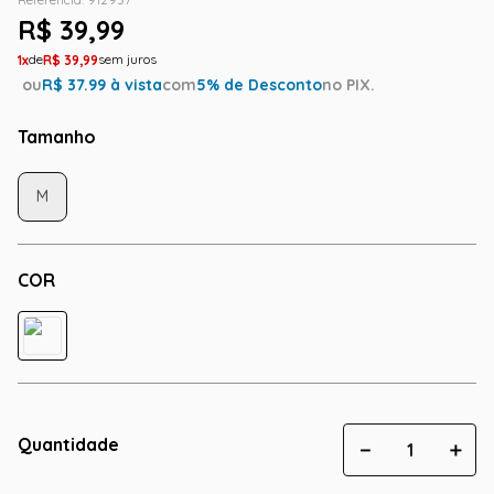
R$
39
,
99
1
R$
39
,
99
ou
R$
37.99
à vista
com
5
% de Desconto
no PIX.
Tamanho
M
COR
Quantidade
－
＋