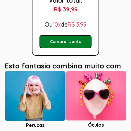
Valor total:
R$ 39,99
Ou
10x
de
R$
3.99
Comprar Junto
Esta fantasia combina muito com
Óculos
Perucas