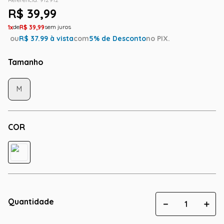
R$
39
,
99
1
R$
39
,
99
ou
R$
37.99
à vista
com
5
% de Desconto
no PIX.
Tamanho
M
COR
Quantidade
－
＋