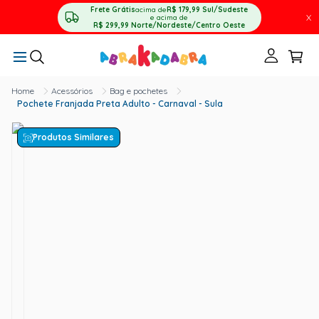
Frete Grátis
acima de
R$ 179,99
Sul/Sudeste
X
e acima de
R$ 299,99
Norte/Nordeste/Centro Oeste
Acessórios
Bag e pochetes
Pochete Franjada Preta Adulto - Carnaval - Sula
Produtos Similares