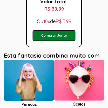
Valor total:
R$ 39,99
Ou
10x
de
R$
3.99
Comprar Junto
Esta fantasia combina muito com
Óculos
Perucas