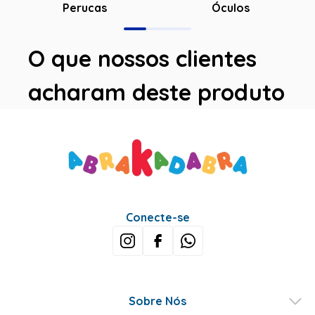
Óculos
Perucas
O que nossos clientes
acharam deste produto
Avaliações
5.0
QUERO AVALIAR
1 avaliação
LUCIANA U.
10 meses atrás
comprador verificado