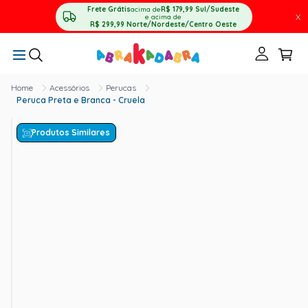
Frete Grátis
acima de
R$ 179,99
Sul/Sudeste
X
e acima de
R$ 299,99
Norte/Nordeste/Centro Oeste
Acessórios
Perucas
Peruca Preta e Branca - Cruela
Produtos Similares