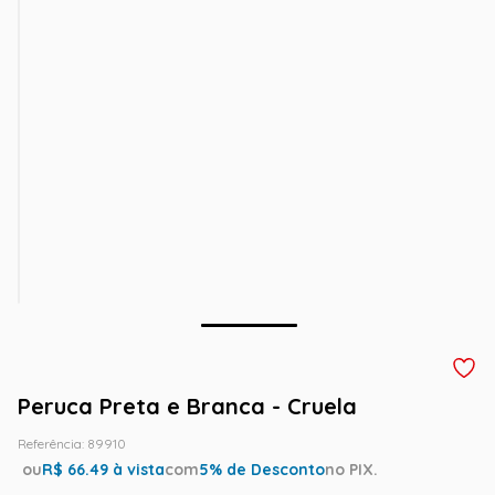
Peruca Preta e Branca - Cruela
Referência
:
89910
ou
R$
66.49
à vista
com
5
% de Desconto
no PIX.