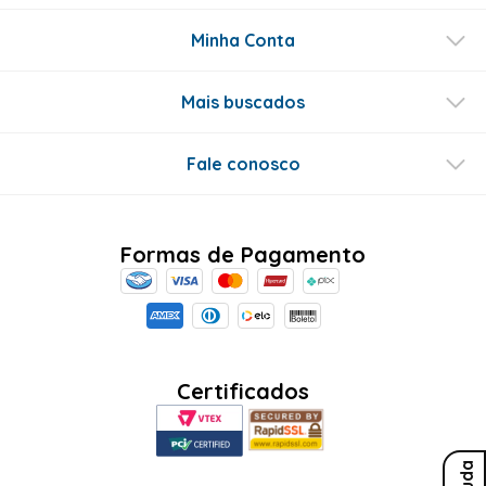
esta avaliação foi útil?
0
0
Perguntas & respostas
Este produto ainda não tem perguntas
SEJA O PRIMEIRO A PERGUNTAR
Ajuda