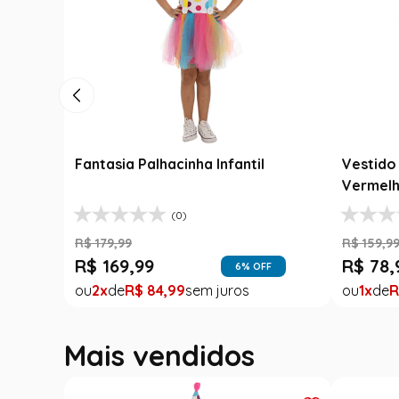
 Junina Infantil
Fantasia Cangaceiro Infantil
Xadrex com Babados
Lampião com Chapéu
(0)
(0)
R$
229
,
99
R$
169
,
99
51
% OFF
26
% OFF
90
2
R$
84
,
99
Mais vendidos