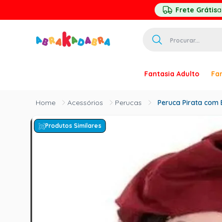
Frete Grátis
a
Procurar...
TERMOS MAIS 
Fantasia Adulto
Fan
1
º
homem ar
2
º
princesa
Acessórios
Perucas
Peruca Pirata com
3
º
pirata
Produtos Similares
4
º
mascara
5
º
paquita
6
º
harry pott
7
º
palhaço
8
º
kpop
9
º
branca ne