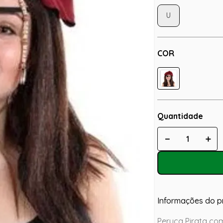
U
COR
Quantidade
－
＋
Informações do p
Peruca Pirata co