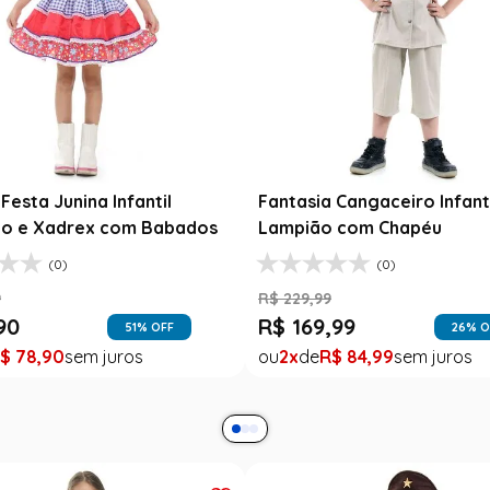
Fantasia Fes
Jardineira X
R$
139
,
99
Fantasia Abbey Bominable Luxo
R$
99
,
99
Infantil - Monster High
1
R$
99
,
(8)
R$
159
,
99
R$
39
,
99
75
% OFF
1
R$
39
,
99