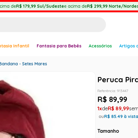
cima de
R$ 179,99
Sul/Sudeste
e acima de
R$ 299,99
Norte/Nordes
BUSCADOS
tasia Infantil
Fantasia para Bebês
Acessórios
Artigos 
anha
 Bandana - Setes Mares
Peruca Pir
Referência
:
913447
R$
89
,
99
er
1
R$
89
,
99
ou
R$
85.49
à vist
Tamanho
ve