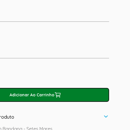
Adicionar Ao Carrinho
roduto
m Bandana - Setes Mares