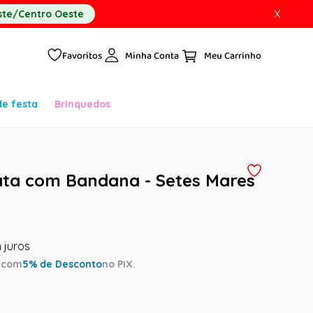
X
te/Centro Oeste
Favoritos
Minha Conta
de festa
Brinquedos
ata com Bandana - Setes Mares
a
com
5
% de Desconto
no PIX.