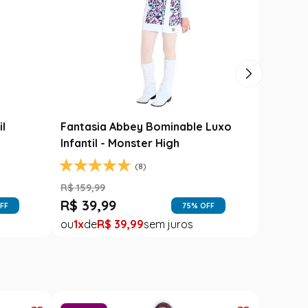
ta Junina Adulto
Roupa Festa Junina Bebê Menin
adrez Caipira Azul
Fantasia Rosa Floral com Rend
R$
189
,
99
R$
99
,
99
99
1
R$
99
,
99