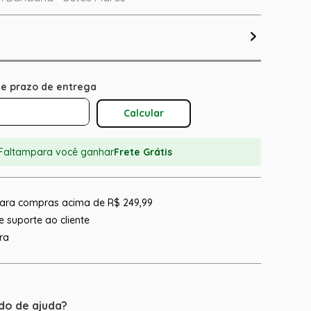
Calcular O Frete
Faltam
para você ganhar
Frete Grátis
 para compras acima de R$ 249,99
 suporte ao cliente
ra
do de ajuda?