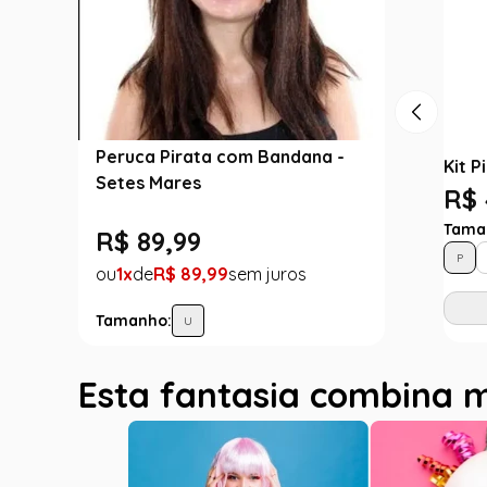
Peruca Pirata com Bandana -
Kit P
Setes Mares
R$ 
Tama
R$
89
,
99
P
1
R$
89
,
99
Tamanho:
U
Esta fantasia combina 