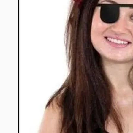
10
º
rumi