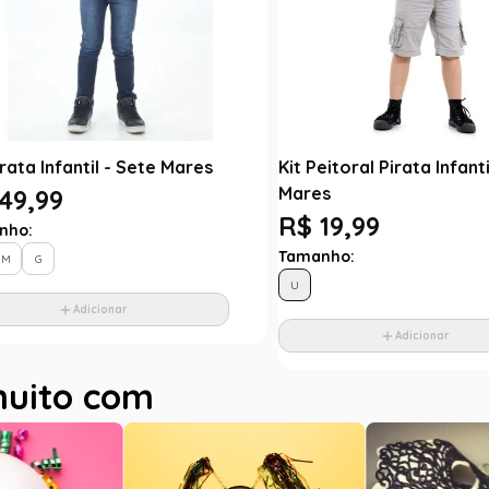
irata Infantil - Sete Mares
Kit Peitoral Pirata Infanti
Mares
49,99
R$ 19,99
nho:
Tamanho:
M
G
U
Adicionar
Adicionar
muito com