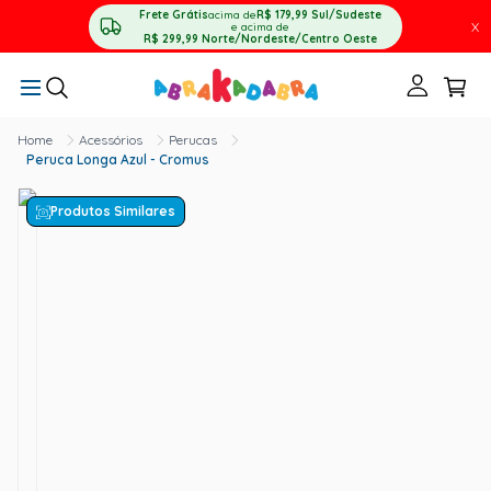
Frete Grátis
acima de
R$ 179,99
Sul/Sudeste
X
e acima de
R$ 299,99
Norte/Nordeste/Centro Oeste
Acessórios
Perucas
Peruca Longa Azul - Cromus
Produtos Similares