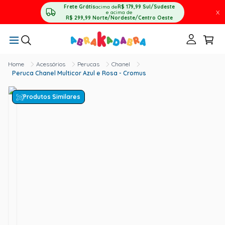
Frete Grátis
acima de
R$ 179,99
Sul/Sudeste
X
e acima de
R$ 299,99
Norte/Nordeste/Centro Oeste
Acessórios
Perucas
Chanel
Peruca Chanel Multicor Azul e Rosa - Cromus
Produtos Similares