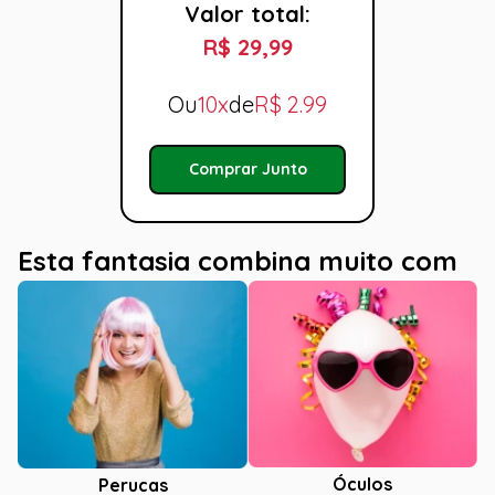
Valor total:
R$ 29,99
Ou
10x
de
R$
2.99
Comprar Junto
Esta fantasia combina muito com
Óculos
Perucas