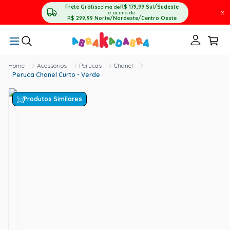
Frete Grátis
acima de
R$ 179,99
Sul/Sudeste
X
e acima de
R$ 299,99
Norte/Nordeste/Centro Oeste
Acessórios
Perucas
Chanel
Peruca Chanel Curto - Verde
Produtos Similares