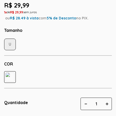
R$
29
,
99
1
R$
29
,
99
ou
R$
28.49
à vista
com
5
% de Desconto
no PIX.
Tamanho
U
COR
Quantidade
－
＋