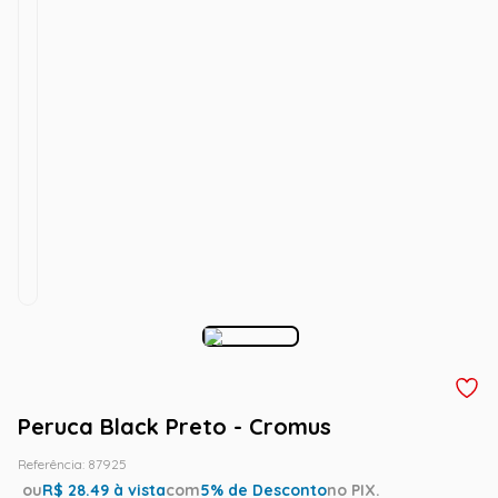
Peruca Black Preto - Cromus
Referência
:
87925
ou
R$
28.49
à vista
com
5
% de Desconto
no PIX.