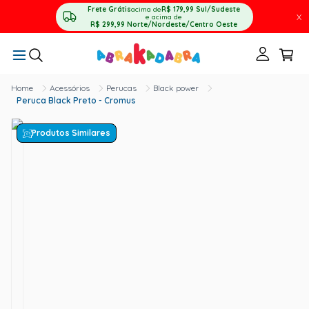
Frete Grátis
acima de
R$ 179,99
Sul/Sudeste
X
e acima de
R$ 299,99
Norte/Nordeste/Centro Oeste
Acessórios
Perucas
Black power
Peruca Black Preto - Cromus
Produtos Similares