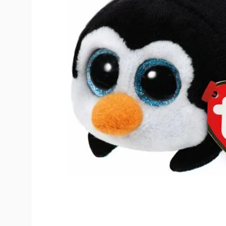
10
º
rumi