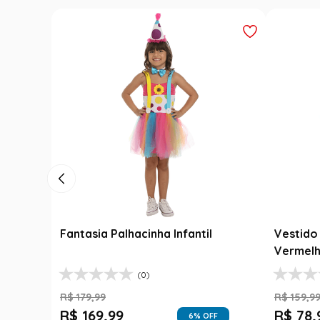
Vestido Festa Junina Infantil
Fantasia Cangacei
Vermelho e Xadrex com Babados
Lampião com Cha
(0)
(0)
R$
159
,
99
R$
229
,
99
R$
78
,
90
R$
169
,
99
51
% OFF