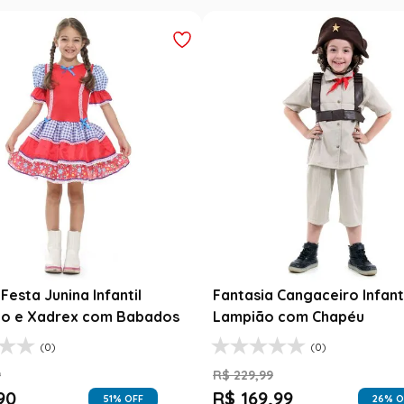
Outlet
ro Infantil
Fantasia Abbey Bominable Luxo
péu
Infantil - Monster High
(8)
R$
159
,
99
R$
39
,
99
26
% OFF
75
% OFF