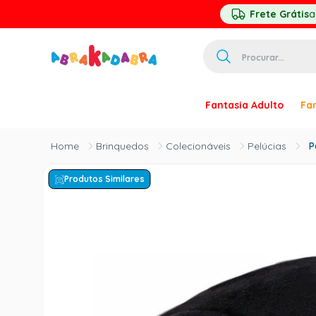
Frete Grátis
a
Procurar...
TERMOS MAIS 
Fantasia Adulto
Fan
1
º
homem ar
2
º
princesa
Brinquedos
Colecionáveis
Pelúcias
P
3
º
pirata
Produtos Similares
4
º
mascara
5
º
paquita
6
º
harry pott
7
º
palhaço
8
º
kpop
9
º
branca ne