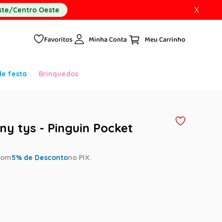
X
te/Centro Oeste
Favoritos
Minha Conta
de festa
Brinquedos
ny tys - Pinguin Pocket
com
5
% de Desconto
no PIX.