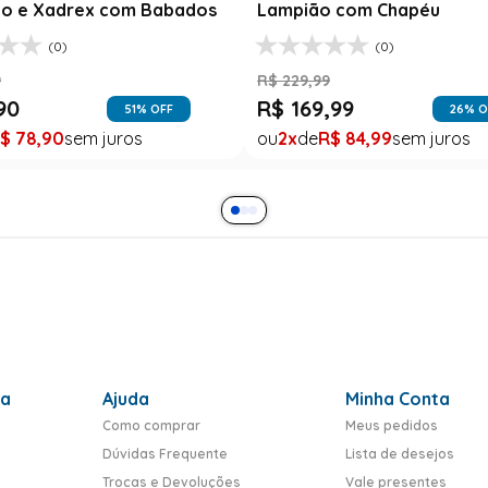
péu
Infantil - Monster High
(8)
R$
159
,
99
R$
39
,
99
26
% OFF
75
% OFF
1
R$
39
,
99
ra
Ajuda
Minha Conta
Como comprar
Meus pedidos
Dúvidas Frequente
Lista de desejos
Trocas e Devoluções
Vale presentes