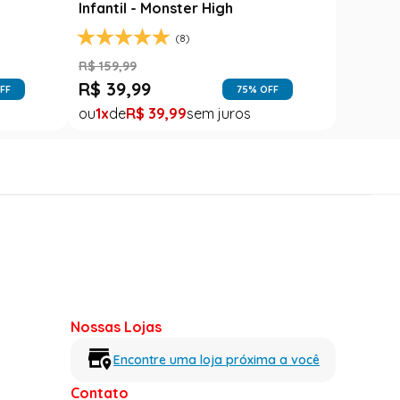
R$
99
,
99
R$
99
,
99
1
R$
99
,
99
1
R$
99
,
99
Nossas Lojas
Encontre uma loja próxima a você
Contato