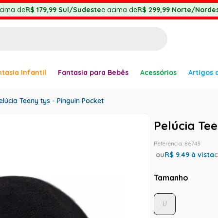
cima de
R$ 179,99
Sul/Sudeste
e acima de
R$ 299,99
Norte/Nordes
BUSCADOS
tasia Infantil
Fantasia para Bebês
Acessórios
Artigos 
anha
elúcia Teeny tys - Pinguin Pocket
Pelúcia Tee
Referência
:
86743
ou
R$
9.49
à vista
er
Tamanho
U
ve