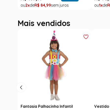
1
R$
78
,
90
2
R$
84
,
99
Mais vendidos
Vestido Festa Junina Infantil
Fantasia Cangacei