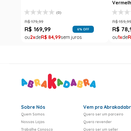
Vermelho e Xadrex com Babados
Lampião com Cha
(0)
(0)
R$
159
,
99
R$
229
,
99
R$
78
,
90
R$
169
,
99
51
% OFF
1
R$
78
,
90
2
R$
84
,
99
Sobre Nós
Vem pra Abrakadab
Quem Somos
Quero ser um parceiro
Nossas Lojas
Quero revender
Trabalhe Conosco
Quero ser um seller