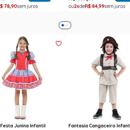
1
R$
39
,
99
Outlet
ro Infantil
Fantasia Abbey Bominable Luxo