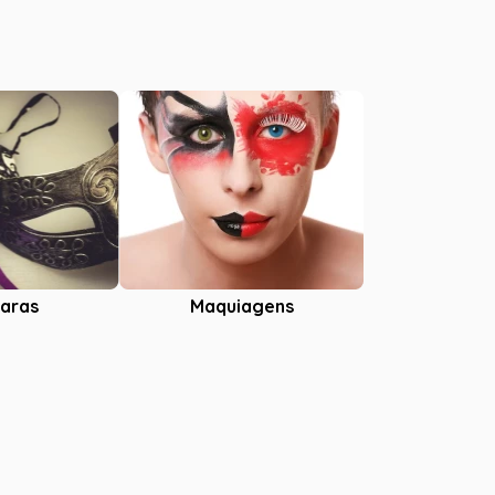
aras
Maquiagens