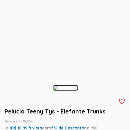
Pelúcia Teeny Tys - Elefante Trunks
Referência
:
86556
ou
R$
18.99
à vista
com
5
% de Desconto
no PIX.