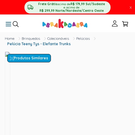
Frete Grátis
acima de
R$ 179,99
Sul/Sudeste
X
e acima de
R$ 299,99
Norte/Nordeste/Centro Oeste
Brinquedos
Colecionáveis
Pelúcias
Pelúcia Teeny Tys - Elefante Trunks
Produtos Similares