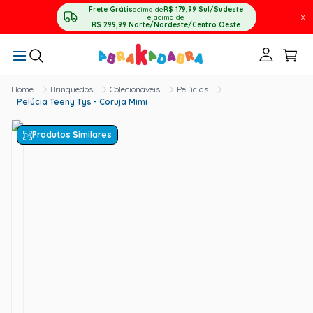
Frete Grátis
acima de
R$ 179,99
Sul/Sudeste
X
e acima de
R$ 299,99
Norte/Nordeste/Centro Oeste
Brinquedos
Colecionáveis
Pelúcias
Pelúcia Teeny Tys - Coruja Mimi
Produtos Similares