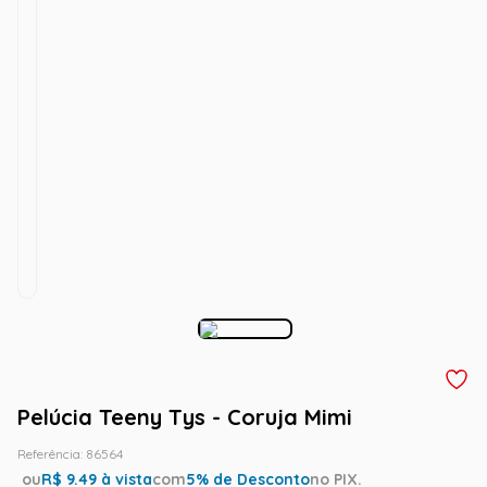
Pelúcia Teeny Tys - Coruja Mimi
Referência
:
86564
ou
R$
9.49
à vista
com
5
% de Desconto
no PIX.