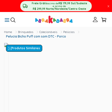
Frete Grátis
acima de
R$ 179,99
Sul/Sudeste
X
e acima de
R$ 299,99
Norte/Nordeste/Centro Oeste
Brinquedos
Colecionáveis
Pelúcias
Pelucia Bicho Puff com som DTC - Porco
Produtos Similares