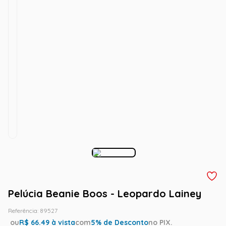
Pelúcia Beanie Boos - Leopardo Lainey
Referência
:
89527
ou
R$
66.49
à vista
com
5
% de Desconto
no PIX.