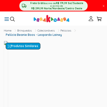
Frete Grátis
acima de
R$ 179,99
Sul/Sudeste
X
e acima de
R$ 299,99
Norte/Nordeste/Centro Oeste
Brinquedos
Colecionáveis
Pelúcias
Pelúcia Beanie Boos - Leopardo Lainey
Produtos Similares