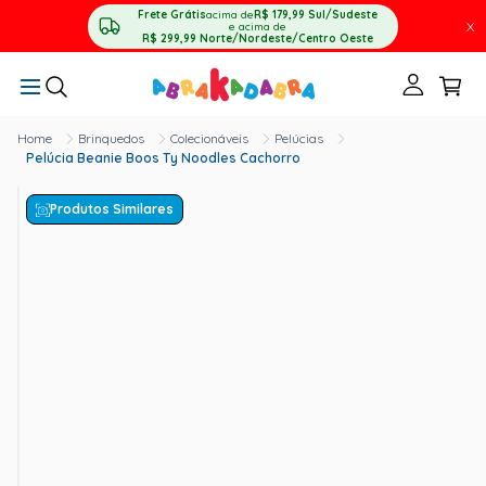
Frete Grátis
acima de
R$ 179,99
Sul/Sudeste
X
e acima de
R$ 299,99
Norte/Nordeste/Centro Oeste
Brinquedos
Colecionáveis
Pelúcias
Pelúcia Beanie Boos Ty Noodles Cachorro
Produtos Similares