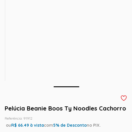
Pelúcia Beanie Boos Ty Noodles Cachorro
Referência
:
91912
ou
R$
66.49
à vista
com
5
% de Desconto
no PIX.