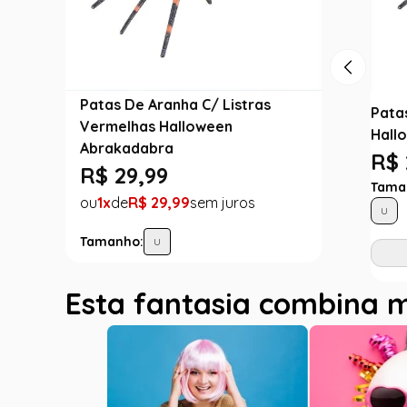
Patas De Aranha C/ Listras
Pata
Vermelhas Halloween
Hall
Abrakadabra
R$ 
R$
29
,
99
Tama
1
R$
29
,
99
U
Tamanho:
U
Esta fantasia combina 