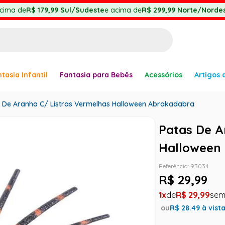
cima de
R$ 179,99
Sul/Sudeste
e acima de
R$ 299,99
Norte/Nordes
BUSCADOS
tasia Infantil
Fantasia para Bebês
Acessórios
Artigos 
anha
 De Aranha C/ Listras Vermelhas Halloween Abrakadabra
Patas De A
Halloween
er
Referência
:
93034
R$
29
,
99
1
R$
29
,
99
ve
ou
R$
28.49
à vist