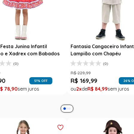
Festa Junina Infantil
Fantasia Cangaceiro Infant
o e Xadrex com Babados
Lampião com Chapéu
(0)
(0)
9
R$
229
,
99
90
R$
169
,
99
51
% OFF
26
% O
$
78
,
90
2
R$
84
,
99