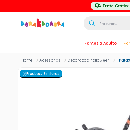
Frete Grátis
a
Procurar...
TERMOS MAIS 
Fantasia Adulto
Fan
1
º
homem ar
2
º
princesa
Acessórios
Decoração halloween
Patas
3
º
pirata
Produtos Similares
4
º
paquita
5
º
harry pott
6
º
palhaço
7
º
kpop
8
º
branca ne
9
º
toy story