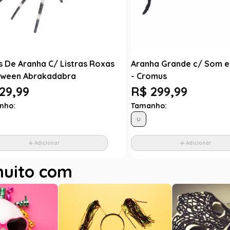
s De Aranha C/ Listras Roxas
Aranha Grande c/ Som 
oween Abrakadabra
- Cromus
29,99
R$ 299,99
nho:
Tamanho:
U
Adicionar
Adicionar
muito com