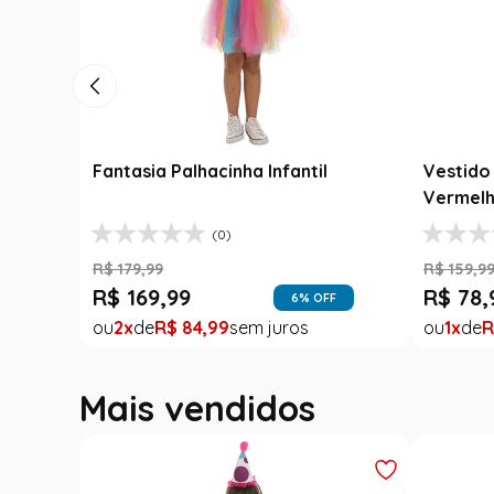
Fantasia Palhacinha Infantil
Vestido 
Vermelh
(0)
R$
179
,
99
R$
159
,
9
R$
169
,
99
R$
78
,
6
% OFF
2
R$
84
,
99
1
R
Mais vendidos