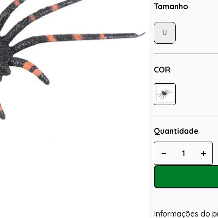
Tamanho
U
COR
Quantidade
－
＋
Informações do p