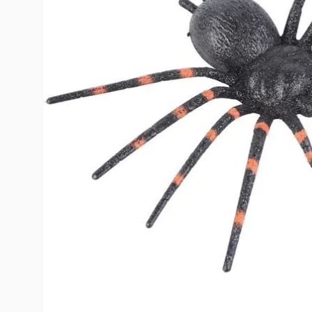
10
º
rumi