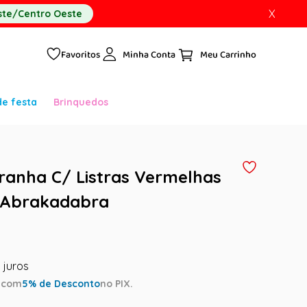
X
te/Centro Oeste
Favoritos
Minha Conta
de festa
Brinquedos
ranha C/ Listras Vermelhas
 Abrakadabra
a
com
5
% de Desconto
no PIX.