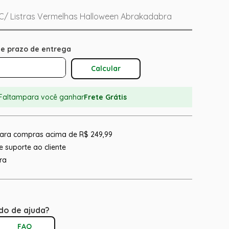
C/ Listras Vermelhas Halloween Abrakadabra
Calcular O Frete
Faltam
para você ganhar
Frete Grátis
 para compras acima de R$ 249,99
 suporte ao cliente
ra
do de ajuda?
FAQ