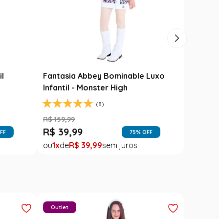
il
Fantasia Abbey Bominable Luxo
Infantil - Monster High
(8)
R$
159
,
99
R$
39
,
99
FF
75
% OFF
1
R$
39
,
99
Outlet