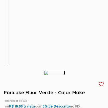
Pancake Fluor Verde - Color Make
Referência
:
88635
ou
R$
18.99
à vista
com
5
% de Desconto
no PIX.