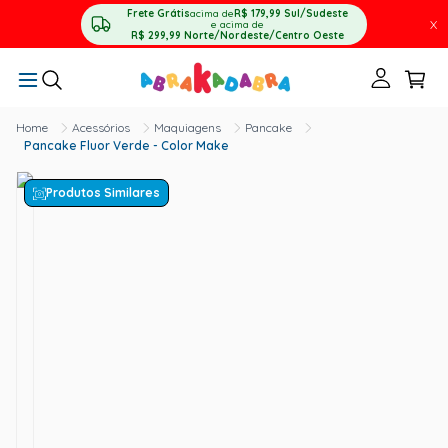
Frete Grátis
acima de
R$ 179,99
Sul/Sudeste
X
e acima de
R$ 299,99
Norte/Nordeste/Centro Oeste
Acessórios
Maquiagens
Pancake
Pancake Fluor Verde - Color Make
Produtos Similares