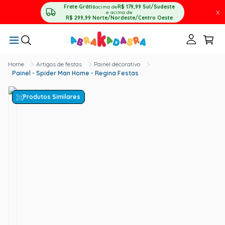
Frete Grátis
acima de
R$ 179,99
Sul/Sudeste
X
e acima de
R$ 299,99
Norte/Nordeste/Centro Oeste
Artigos de festas
Painel decorativo
Painel - Spider Man Home - Regina Festas
Produtos Similares