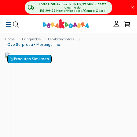
Frete Grátis
acima de
R$ 179,99
Sul/Sudeste
X
e acima de
R$ 299,99
Norte/Nordeste/Centro Oeste
Brinquedos
Lembrancinhas
Ovo Surpresa - Moranguinho
Produtos Similares