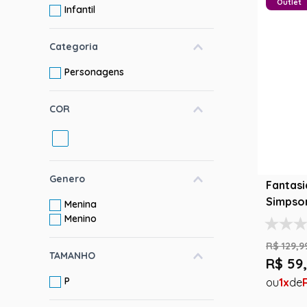
Outlet
Infantil
10
º
rumi
Categoria
Personagens
COR
Genero
Fantasia
Simpso
Menina
Menino
R$
129
,
9
TAMANHO
R$
59
,
P
1