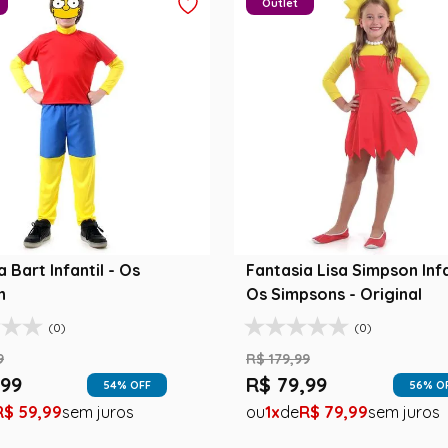
Outlet
 Bart Infantil - Os
Fantasia Lisa Simpson Infa
n
Os Simpsons - Original
(0)
(0)
9
R$
179
,
99
99
R$
79
,
99
54
% OFF
56
% O
R$
59
,
99
1
R$
79
,
99