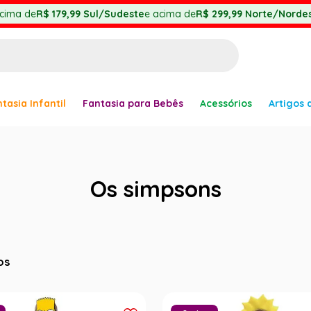
cima de
R$ 179,99
Sul/Sudeste
e acima de
R$ 299,99
Norte/Nordes
BUSCADOS
tasia Infantil
Fantasia para Bebês
Acessórios
Artigos 
anha
Os simpsons
er
os
ve