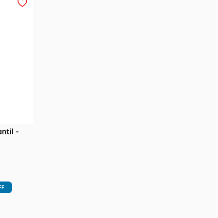
ntil -
FF