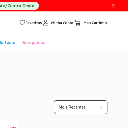
X
te/Centro Oeste
Favoritos
Minha Conta
de festa
Brinquedos
Mais Recentes