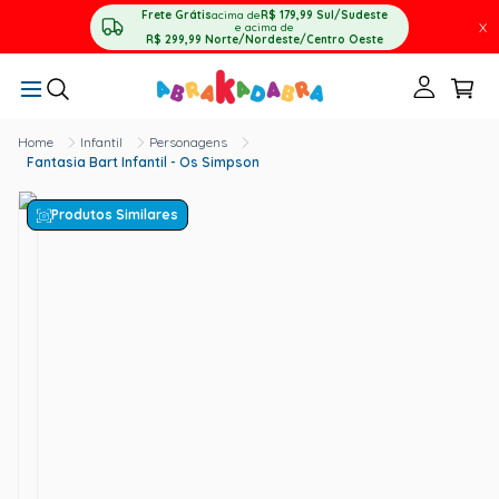
Frete Grátis
acima de
R$ 179,99
Sul/Sudeste
X
e acima de
R$ 299,99
Norte/Nordeste/Centro Oeste
Infantil
Personagens
Fantasia Bart Infantil - Os Simpson
Produtos Similares