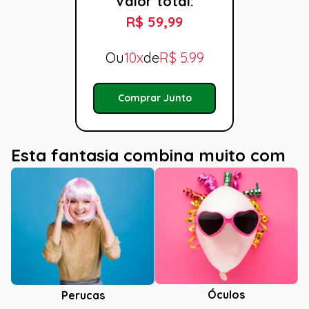
Valor total:
R$ 59,99
Ou
10x
de
R$
5.99
Comprar Junto
Esta fantasia combina muito com
Óculos
Perucas