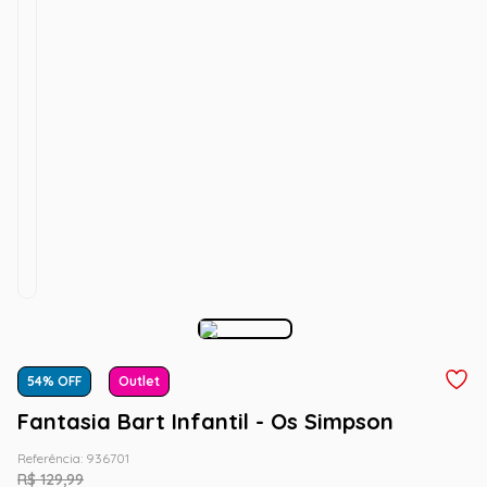
54
% OFF
Outlet
Fantasia Bart Infantil - Os Simpson
Referência
:
936701
R$
129
,
99