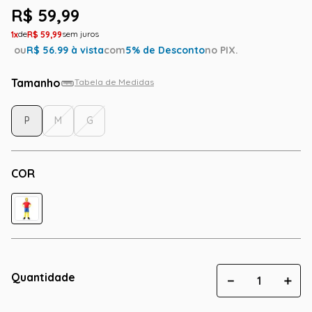
R$
59
,
99
1
R$
59
,
99
ou
R$
56.99
à vista
com
5
% de Desconto
no PIX.
Tamanho
Tabela de Medidas
P
M
G
COR
Quantidade
－
＋