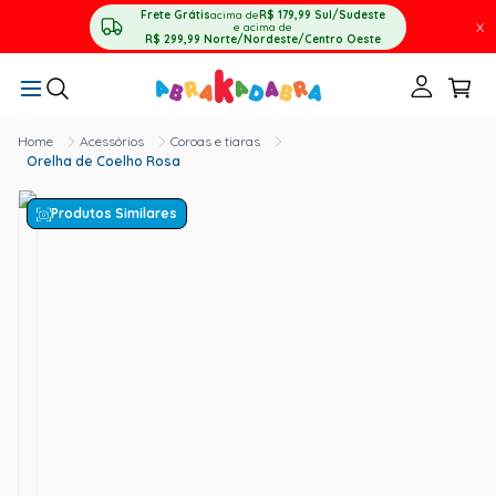
Frete Grátis
acima de
R$ 179,99
Sul/Sudeste
X
e acima de
R$ 299,99
Norte/Nordeste/Centro Oeste
Acessórios
Coroas e tiaras
Orelha de Coelho Rosa
Produtos Similares