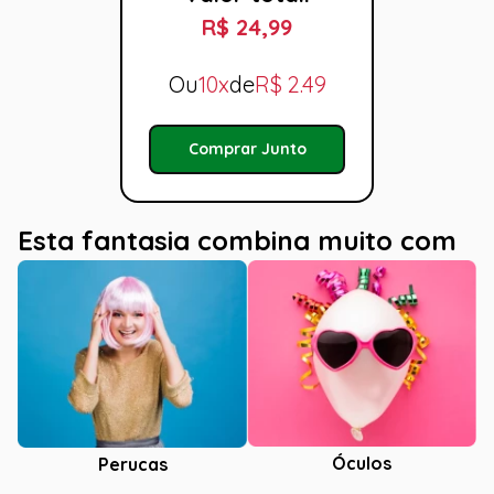
R$ 24,99
Ou
10x
de
R$
2.49
Comprar Junto
Esta fantasia combina muito com
Óculos
Perucas