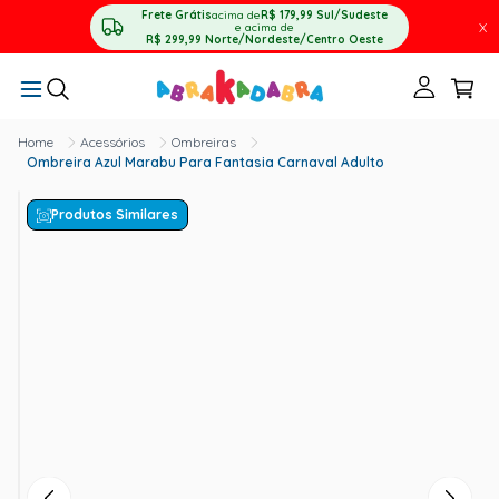
Frete Grátis
acima de
R$ 179,99
Sul/Sudeste
X
e acima de
R$ 299,99
Norte/Nordeste/Centro Oeste
Acessórios
Ombreiras
Ombreira Azul Marabu Para Fantasia Carnaval Adulto
Produtos Similares