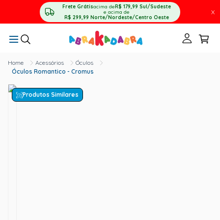
Frete Grátis
acima de
R$ 179,99
Sul/Sudeste
X
e acima de
R$ 299,99
Norte/Nordeste/Centro Oeste
Acessórios
Óculos
Óculos Romantico - Cromus
Produtos Similares