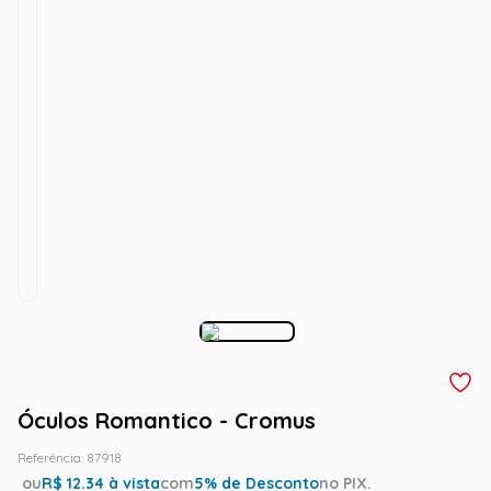
Óculos Romantico - Cromus
Referência
:
87918
ou
R$
12.34
à vista
com
5
% de Desconto
no PIX.