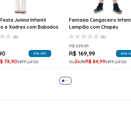
Festa Junina Infantil
Fantasia Cangaceiro Infant
o e Xadrex com Babados
Lampião com Chapéu
(0)
(0)
9
R$
229
,
99
90
R$
169
,
99
51
% OFF
26
% O
$
78
,
90
2
R$
84
,
99