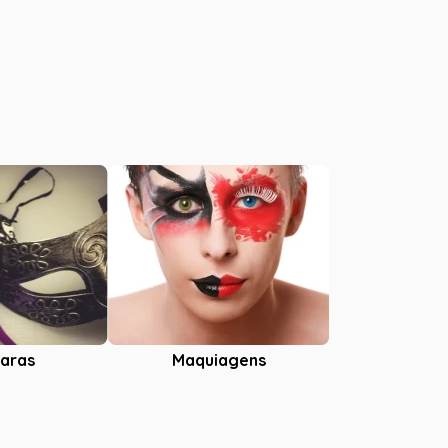
aras
Maquiagens