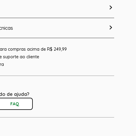
cnicas
 para compras acima de R$ 249,99
 suporte ao cliente
ra
do de ajuda?
FAQ