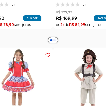
(0)
(0)
9
R$
229
,
99
90
R$
169
,
99
51
% OFF
26
% O
$
78
,
90
2
R$
84
,
99