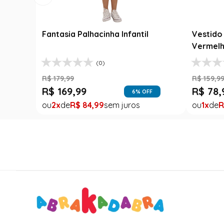
Fantasia Palhacinha Infantil
Vestido 
Vermelh
(0)
R$
179
,
99
R$
159
,
9
R$
169
,
99
R$
78
,
6
% OFF
2
R$
84
,
99
1
R