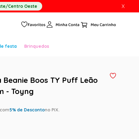
X
te/Centro Oeste
Favoritos
Minha Conta
de festa
Brinquedos
ia Beanie Boos TY Puff Leão
m - Toyng
com
5
% de Desconto
no PIX.