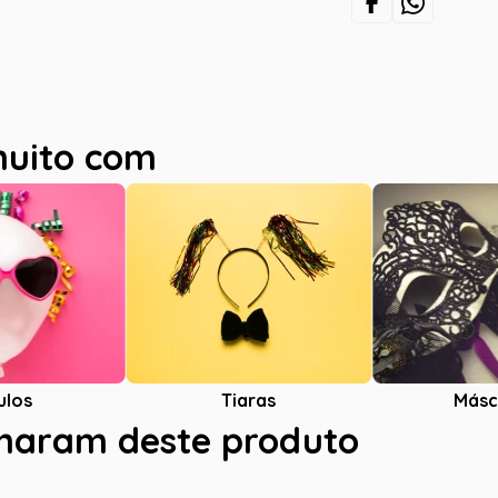
muito com
ulos
Tiaras
Másc
charam deste produto