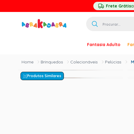
Frete Grátis
a
Procurar...
TERMOS MAIS 
Fantasia Adulto
Fan
1
º
homem ar
2
º
princesa
Brinquedos
Colecionáveis
Pelúcias
M
3
º
palhaço
Produtos Similares
4
º
pirata
5
º
mascara
6
º
paquita
7
º
harry pott
8
º
kpop
9
º
branca ne