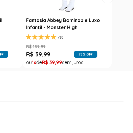
il
Fantasia Abbey Bominable Luxo
Infantil - Monster High
(8)
R$
159
,
99
R$
39
,
99
FF
75
% OFF
1
R$
39
,
99