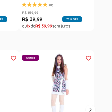
(8)
R$
159
,
99
R$
39
,
99
FF
75
% OFF
1
R$
39
,
99
Outlet