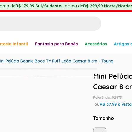
cima de
R$ 179,99
Sul/Sudeste
e acima de
R$ 299,99
Norte/Nordes
BUSCADOS
tasia Infantil
Fantasia para Bebês
Acessórios
Artigos 
anha
ini Pelúcia Beanie Boos TY Puff Leão Caesar 8 cm - Toyng
Mini Pelúc
Caesar 8 c
Referência
:
92873
ou
R$
37.99
à vista
er
Tamanho
ve