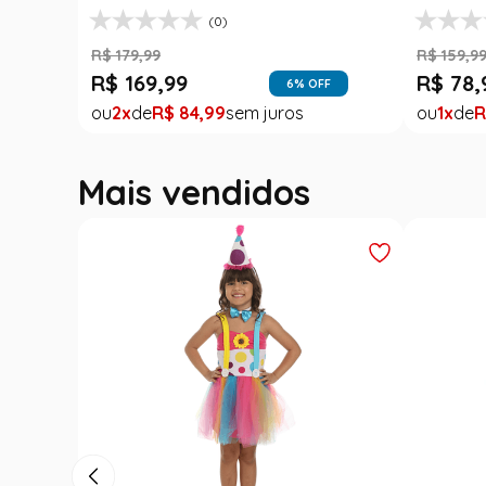
(0)
R$
179
,
99
R$
159
,
9
R$
169
,
99
R$
78
,
6
% OFF
2
R$
84
,
99
1
R
Mais vendidos