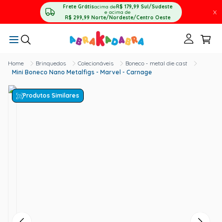
Frete Grátis
acima de
R$ 179,99
Sul/Sudeste
X
e acima de
R$ 299,99
Norte/Nordeste/Centro Oeste
Brinquedos
Colecionáveis
Boneco - metal die cast
Mini Boneco Nano Metalfigs - Marvel - Carnage
Produtos Similares