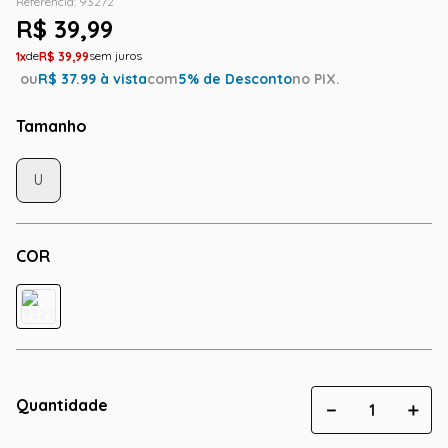
Referência
:
93272
R$
39
,
99
1
R$
39
,
99
ou
R$
37.99
à vista
com
5
% de Desconto
no PIX.
Tamanho
U
COR
Quantidade
－
＋