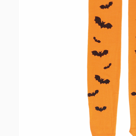
10
º
rumi