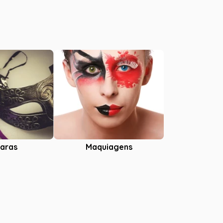
aras
Maquiagens