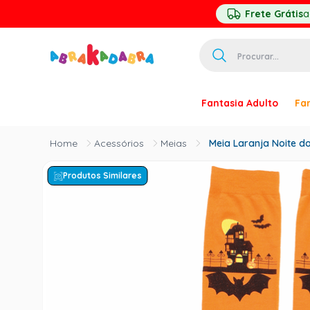
Frete Grátis
a
Procurar...
TERMOS MAIS 
Fantasia Adulto
Fan
1
º
homem ar
2
º
princesa
Acessórios
Meias
Meia Laranja Noite do
3
º
pirata
Produtos Similares
4
º
paquita
5
º
harry pott
6
º
palhaço
7
º
kpop
8
º
branca ne
9
º
toy story