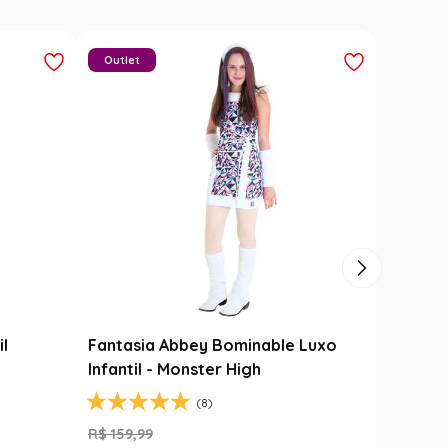
Outlet
il
Fantasia Abbey Bominable Luxo
Infantil - Monster High
(8)
R$
159
,
99