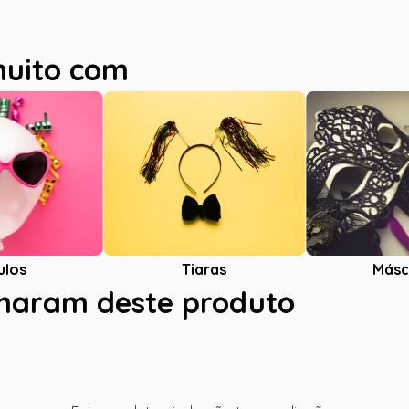
muito com
ulos
Tiaras
Másc
charam deste produto