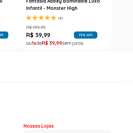
il
Fantasia Abbey Bominable Luxo
Infantil - Monster High
(8)
R$
159
,
99
R$
39
,
99
FF
75
% OFF
1
R$
39
,
99
Nossas Lojas