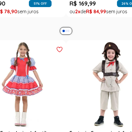
90
R$
169
,
99
51
% OFF
26
% O
$
78
,
90
2
R$
84
,
99