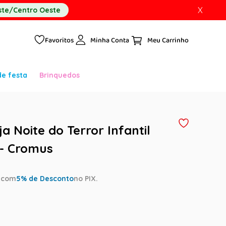
X
te/Centro Oeste
Favoritos
Minha Conta
de festa
Brinquedos
a Noite do Terror Infantil
- Cromus
a
com
5
% de Desconto
no PIX.