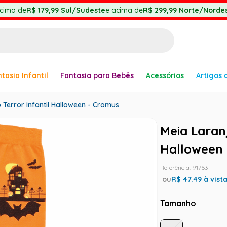
cima de
R$ 179,99
Sul/Sudeste
e acima de
R$ 299,99
Norte/Nordes
BUSCADOS
tasia Infantil
Fantasia para Bebês
Acessórios
Artigos 
anha
 Terror Infantil Halloween - Cromus
Meia Laranj
Halloween 
er
Referência
:
91763
ou
R$
47.49
à vist
Tamanho
ve