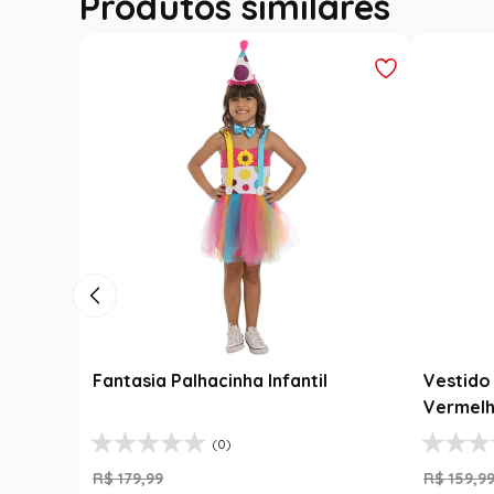
Produtos similares
Fantasia Palhacinha Infantil
Vestido 
Vermelh
(0)
R$
179
,
99
R$
159
,
9