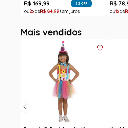
R$
169
,
99
R$
78
,
6
% OFF
2
R$
84
,
99
1
R
Mais vendidos