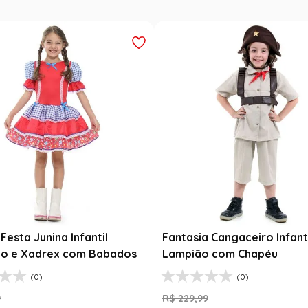
Festa Junina Infantil
Fantasia Cangaceiro Infant
o e Xadrex com Babados
Lampião com Chapéu
(0)
(0)
9
R$
229
,
99