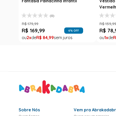
Fantasia Palhacinha Infantil
Vestido 
Vermelh
(0)
R$
179
,
99
R$
159
,
9
R$
169
,
99
R$
78
,
6
% OFF
2
R$
84
,
99
1
R
Sobre Nós
Vem pra Abrakadab