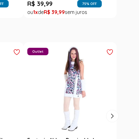
R$
39
,
99
FF
75
% OFF
1
R$
39
,
99
Outlet