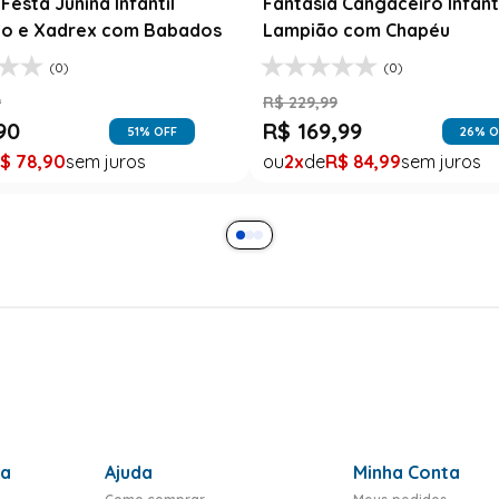
Festa Junina Infantil
Fantasia Cangaceiro Infant
o e Xadrex com Babados
Lampião com Chapéu
(0)
(0)
9
R$
229
,
99
90
R$
169
,
99
51
% OFF
26
% O
$
78
,
90
2
R$
84
,
99
ra
Ajuda
Minha Conta