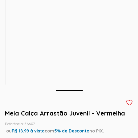
Meia Calça Arrastão Juvenil - Vermelha
Referência
:
86607
ou
R$
18.99
à vista
com
5
% de Desconto
no PIX.