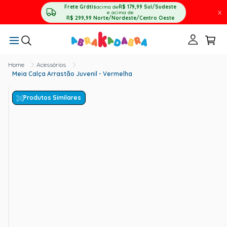
Frete Grátis
acima de
R$ 179,99
Sul/Sudeste
X
e acima de
R$ 299,99
Norte/Nordeste/Centro Oeste
Acessórios
Meia Calça Arrastão Juvenil - Vermelha
Produtos Similares