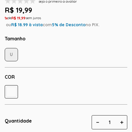
seja o primeiro a avaliar
R$
19
,
99
1
R$
19
,
99
ou
R$
18.99
à vista
com
5
% de Desconto
no PIX.
Tamanho
U
COR
Quantidade
－
＋