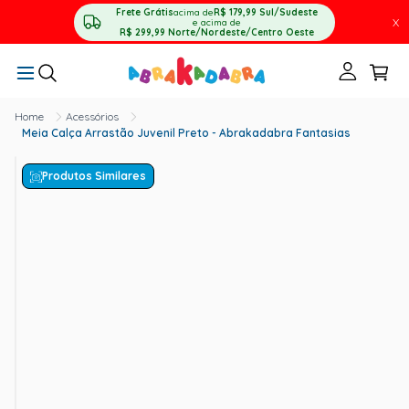
Frete Grátis
acima de
R$ 179,99
Sul/Sudeste
X
e acima de
R$ 299,99
Norte/Nordeste/Centro Oeste
Acessórios
Meia Calça Arrastão Juvenil Preto - Abrakadabra Fantasias
Produtos Similares