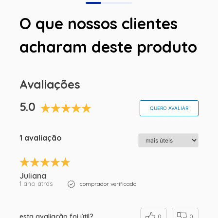
O que nossos clientes
acharam deste produto
Avaliações
5.0
QUERO AVALIAR
1 avaliação
Juliana
1 ano atrás
comprador verificado
esta avaliação foi útil?
0
0