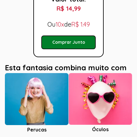
R$ 14,99
Ou
10x
de
R$
1.49
Comprar Junto
Esta fantasia combina muito com
Óculos
Perucas