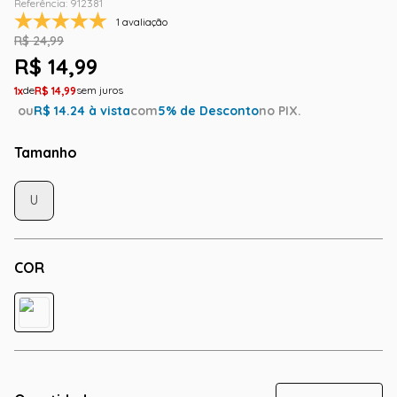
Referência
:
912381
1 avaliação
R$
24
,
99
R$
14
,
99
1
R$
14
,
99
ou
R$
14.24
à vista
com
5
% de Desconto
no PIX.
Tamanho
U
COR