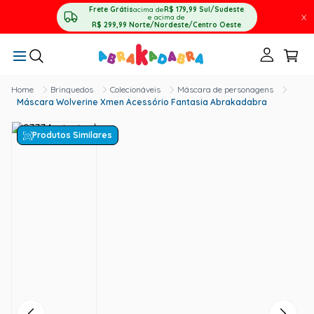
Frete Grátis
acima de
R$ 179,99
Sul/Sudeste
X
e acima de
R$ 299,99
Norte/Nordeste/Centro Oeste
Brinquedos
Colecionáveis
Máscara de personagens
Máscara Wolverine Xmen Acessório Fantasia Abrakadabra
Produtos Similares