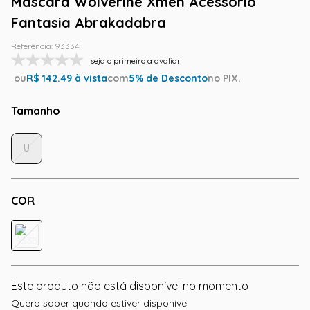
Máscara Wolverine Xmen Acessório
Fantasia Abrakadabra
Referência
:
93334
seja o primeiro a avaliar
ou
R$
142.49
à vista
com
5
% de Desconto
no PIX.
Tamanho
U
COR
Este produto não está disponível no momento
Quero saber quando estiver disponível