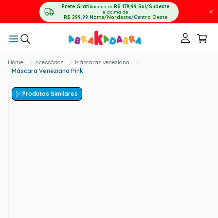
Frete Grátis
acima de
R$ 179,99
Sul/Sudeste
X
e acima de
R$ 299,99
Norte/Nordeste/Centro Oeste
Acessórios
Máscaras veneziana
Máscara Veneziana Pink
Produtos Similares