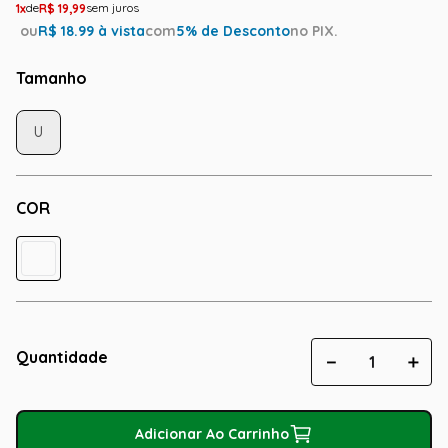
1
R$
19
,
99
ou
R$
18.99
à vista
com
5
% de Desconto
no PIX.
Tamanho
U
COR
Quantidade
－
＋
Adicionar Ao Carrinho