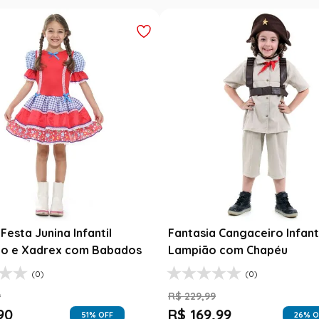
Festa Junina Infantil
Fantasia Cangaceiro Infant
o e Xadrex com Babados
Lampião com Chapéu
(0)
(0)
9
R$
229
,
99
90
R$
169
,
99
51
% OFF
26
% O