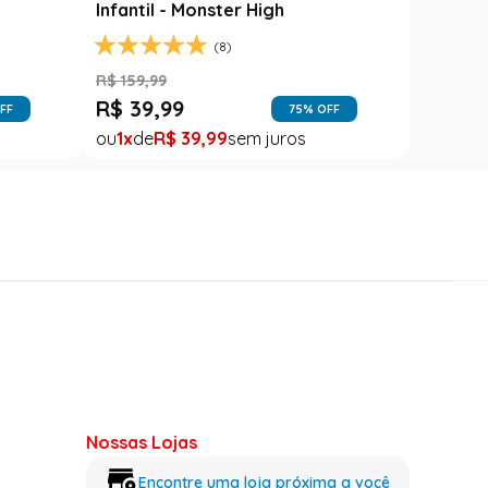
Infantil - Monster High
(8)
R$
159
,
99
R$
39
,
99
FF
75
% OFF
1
R$
39
,
99
Nossas Lojas
Encontre uma loja próxima a você