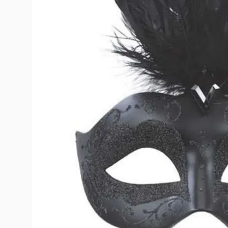
10
º
toy story