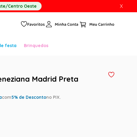
X
te/Centro Oeste
Favoritos
Minha Conta
de festa
Brinquedos
neziana Madrid Preta
a
com
5
% de Desconto
no PIX.