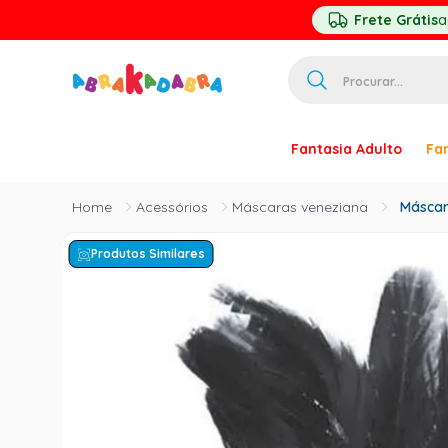
Frete Grátis
a
Procurar...
TERMOS MAIS 
Fantasia Adulto
Fan
1
º
homem ar
2
º
princesa
Acessórios
Máscaras veneziana
Máscar
3
º
pirata
Produtos Similares
4
º
paquita
5
º
harry pott
6
º
palhaço
7
º
mascara
8
º
kpop
9
º
rumi