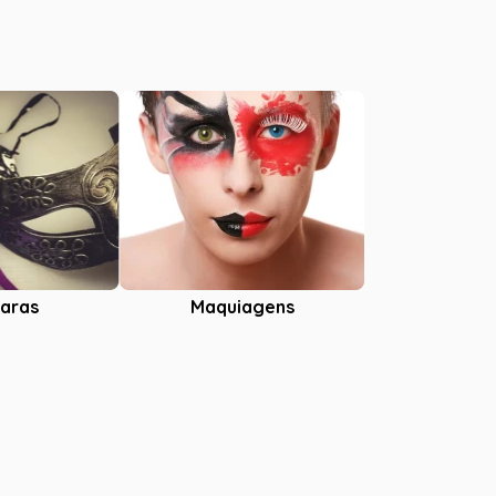
aras
Maquiagens