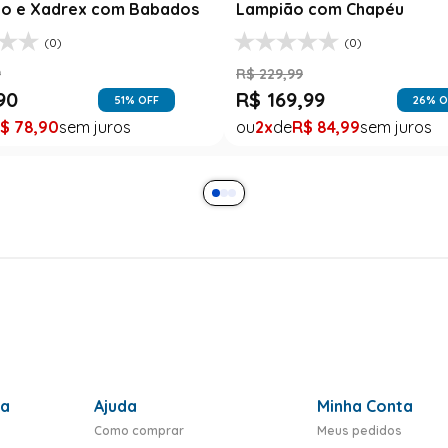
o e Xadrex com Babados
Lampião com Chapéu
(0)
(0)
9
R$
229
,
99
90
R$
169
,
99
51
% OFF
26
% O
$
78
,
90
2
R$
84
,
99
ra
Ajuda
Minha Conta
Como comprar
Meus pedidos