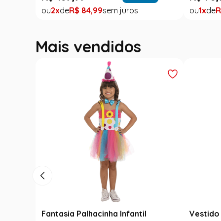
2
R$
84
,
99
1
R
Mais vendidos
Fantasia Palhacinha Infantil
Vestido 