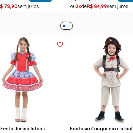
$
78
,
90
2
R$
84
,
99
Festa Junina Infantil
Fantasia Cangaceiro Infant