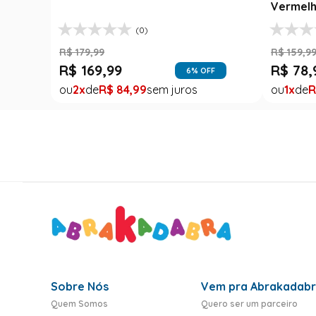
Vermelh
(0)
R$
179
,
99
R$
159
,
9
R$
169
,
99
R$
78
,
6
% OFF
2
R$
84
,
99
1
R
Sobre Nós
Vem pra Abrakadab
Quem Somos
Quero ser um parceiro