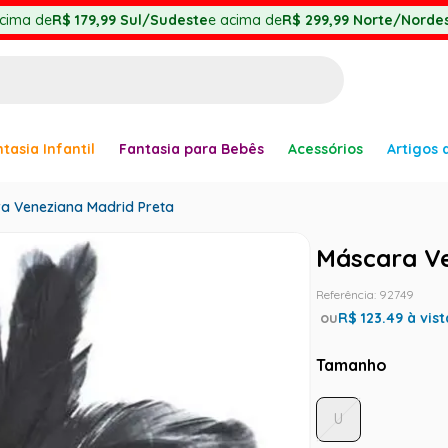
cima de
R$ 179,99
Sul/Sudeste
e acima de
R$ 299,99
Norte/Nordes
BUSCADOS
tasia Infantil
Fantasia para Bebês
Acessórios
Artigos 
anha
a Veneziana Madrid Preta
Máscara Ve
Referência
:
92749
er
ou
R$
123.49
à vist
Tamanho
U