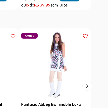
1
R$
39
,
99
Outlet
il
Fantasia Abbey Bominable Luxo