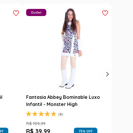
Outlet
il
Fantasia Abbey Bominable Luxo
Infantil - Monster High
(8)
R$
159
,
99
R$
39
,
99
FF
75
% OFF