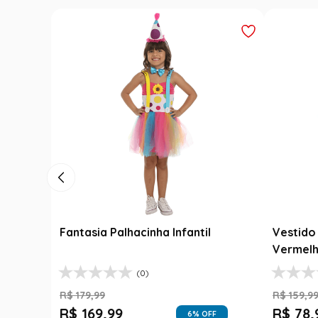
Fantasia Palhacinha Infantil
Vestido 
Vermelh
(0)
R$
179
,
99
R$
159
,
9
R$
169
,
99
R$
78
,
6
% OFF