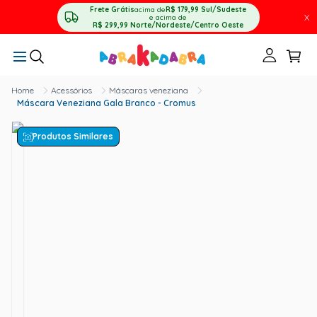
Frete Grátis
acima de
R$ 179,99
Sul/Sudeste
X
e acima de
R$ 299,99
Norte/Nordeste/Centro Oeste
Acessórios
Máscaras veneziana
Máscara Veneziana Gala Branco - Cromus
Produtos Similares